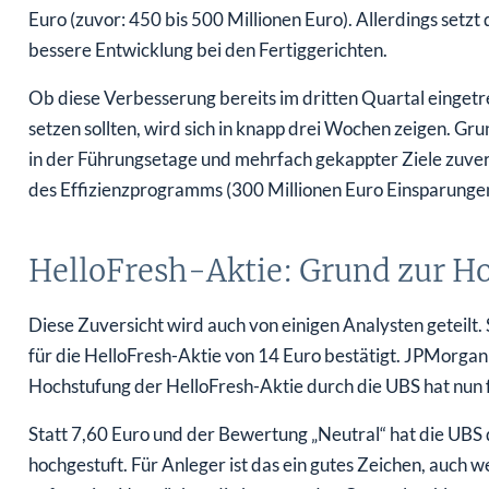
Euro (zuvor: 450 bis 500 Millionen Euro). Allerdings set
bessere Entwicklung bei den Fertiggerichten.
Ob diese Verbesserung bereits im dritten Quartal eingetr
setzen sollten, wird sich in knapp drei Wochen zeigen. Gr
in der Führungsetage und mehrfach gekappter Ziele zuver
des Effizienzprogramms (300 Millionen Euro Einsparungen b
HelloFresh-Aktie: Grund zur H
Diese Zuversicht wird auch von einigen Analysten geteilt.
für die HelloFresh-Aktie von 14 Euro bestätigt. JPMorgan s
Hochstufung der HelloFresh-Aktie durch die UBS hat nun 
Statt 7,60 Euro und der Bewertung „Neutral“ hat die UBS 
hochgestuft. Für Anleger ist das ein gutes Zeichen, auch 