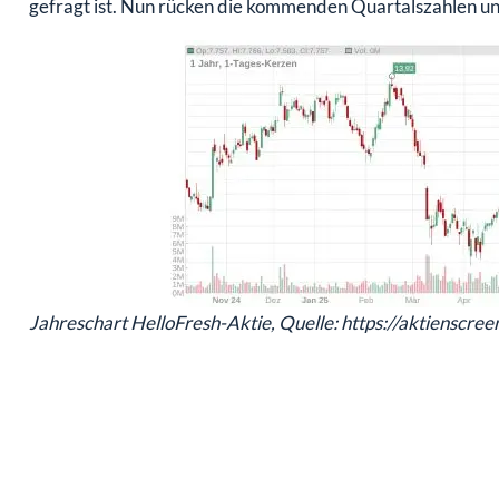
gefragt ist. Nun rücken die kommenden Quartalszahlen und
Jahreschart HelloFresh-Aktie, Quelle: https://aktienscre