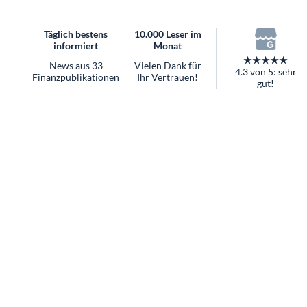
überhaupt?
Worauf Sie bei ETFs achten sollten
Täglich bestens
10.000 Leser im
informiert
Monat
★★★★★
News aus 33
Vielen Dank für
4.3 von 5: sehr
Finanzpublikationen
Ihr Vertrauen!
gut!