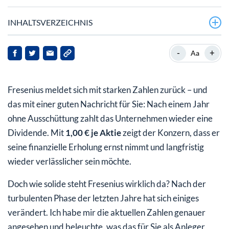
INHALTSVERZEICHNIS
Fresenius wächst – und wird finanziell solider
-
+
Aa
Fresenius krempelt sein Geschäft um – mit Erfolg?
Fresenius meldet sich mit starken Zahlen zurück – und
Endlich wieder Dividende – aber ist sie nachhaltig?
das mit einer guten Nachricht für Sie: Nach einem Jahr
Wie geht es 2025 weiter?
ohne Ausschüttung zahlt das Unternehmen wieder eine
Dividende. Mit
1,00 € je Aktie
zeigt der Konzern, dass er
Fazit: Was bedeutet das für Sie?
seine finanzielle Erholung ernst nimmt und langfristig
wieder verlässlicher sein möchte.
Doch wie solide steht Fresenius wirklich da? Nach der
turbulenten Phase der letzten Jahre hat sich einiges
verändert. Ich habe mir die aktuellen Zahlen genauer
angesehen und beleuchte, was das für Sie als Anleger