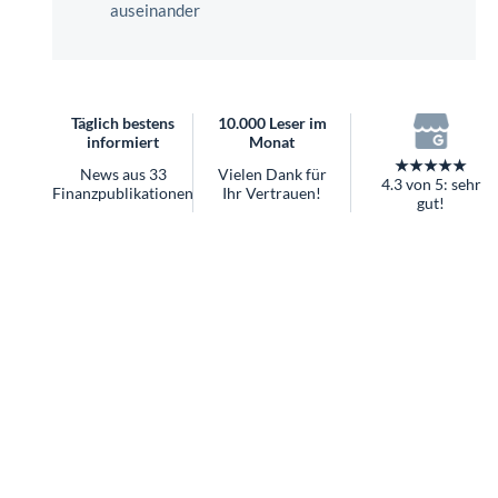
überhaupt?
Worauf Sie bei ETFs achten sollten
Täglich bestens
10.000 Leser im
informiert
Monat
★★★★★
News aus 33
Vielen Dank für
4.3 von 5: sehr
Finanzpublikationen
Ihr Vertrauen!
gut!