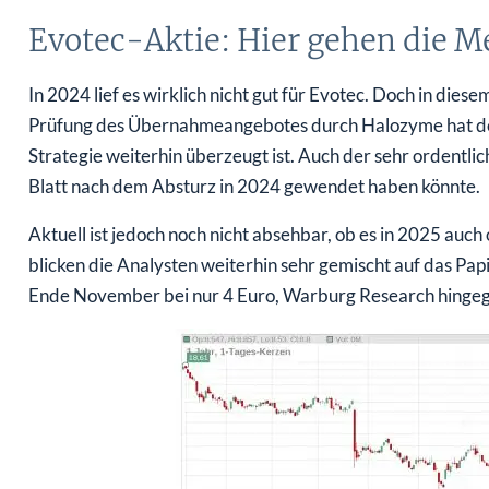
Evotec-Aktie: Hier gehen die 
In 2024 lief es wirklich nicht gut für Evotec. Doch in die
Prüfung des Übernahmeangebotes durch Halozyme hat de
Strategie weiterhin überzeugt ist. Auch der sehr ordentlich
Blatt nach dem Absturz in 2024 gewendet haben könnte.
Aktuell ist jedoch noch nicht absehbar, ob es in 2025 auc
blicken die Analysten weiterhin sehr gemischt auf das Pap
Ende November bei nur 4 Euro, Warburg Research hingege