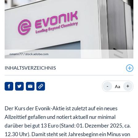
nmann77 / stock.adobe.com
INHALTSVERZEICHNIS
Evonik mit Abschwächung in Q3
-
+
Aa
Evonik-Aktie: Hier läuft es nicht rund
Der Kurs der Evonik-Aktie ist zuletzt auf ein neues
Allzeittief gefallen und notiert aktuell nur minimal
darüber bei gut 13 Euro (Stand: 01. Dezember 2025, ca.
12.30 Uhr). Damit steht seit Jahresbeginn ein Minus von