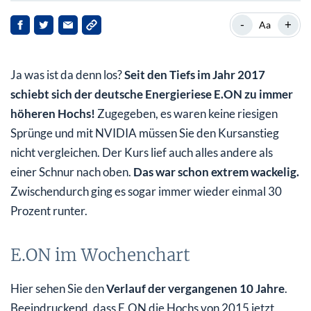
E.ON im Wochenchart
-
+
Aa
E.ON schlägt RWE
Ja was ist da denn los?
Seit den Tiefs im Jahr 2017
Deutsche Gewinner und Verlierer
schiebt sich der deutsche Energieriese E.ON zu immer
höheren Hochs!
Zugegeben, es waren keine riesigen
Sprünge und mit NVIDIA müssen Sie den Kursanstieg
nicht vergleichen. Der Kurs lief auch alles andere als
einer Schnur nach oben.
Das war schon extrem wackelig.
Zwischendurch ging es sogar immer wieder einmal 30
Prozent runter.
E.ON im Wochenchart
Hier sehen Sie den
Verlauf der vergangenen 10 Jahre
.
Beeindruckend, dass E.ON die Hochs von 2015 jetzt