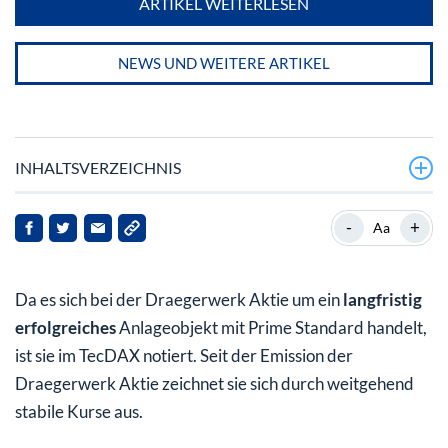
ARTIKEL WEITERLESEN
NEWS UND WEITERE ARTIKEL
INHALTSVERZEICHNIS
Draegerwerk Aktie – Beständigkeit und Innovation seit
-
+
Aa
1889
Die Grundlagen für die heutige Draegerwerk Aktie
Da es sich bei der Draegerwerk Aktie um ein
langfristig
Die Draegerwerk Aktie und die Struktur des
erfolgreiches
Anlageobjekt mit Prime Standard handelt,
Unternehmens
ist sie im TecDAX notiert. Seit der Emission der
Draegerwerk Aktie zeichnet sie sich durch weitgehend
stabile Kurse aus.