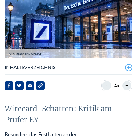
© KI generiert / ChatGPT
INHALTSVERZEICHNIS
Wirecard-Schatten: Kritik am Prüfer EY
-
+
Aa
Deutsche Bank-Aktie: Aufsichtsratsvergütung sorgt für
Unmut
Wirecard-Schatten: Kritik am
Aktueller Kurs der Deutsche Bank-Aktie
Prüfer EY
Besonders das Festhalten an der