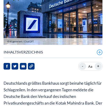
© KI generiert / ChatGPT
INHALTSVERZEICHNIS
Mehrere bullische Elemente auf einmal!
-
+
Aa
Long Setup!
Deutschlands größtes Bankhaus sorgt beinahe täglich für
Fazit
Schlagzeilen. In den vergangenen Tagen meldete die
Deutsche Bank den Verkauf des indischen
Privatkundengeschäfts an die Kotak Mahindra Bank. Der