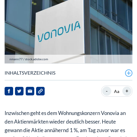
nmann77 / stock.adobe.com
INHALTSVERZEICHNIS
Vonovia: Zinsen sind mitentscheidend
-
+
Aa
Vonovia mit besseren Aussichten
Inzwischen geht es dem Wohnungskonzern Vonovia an
Vonovia: Schöne Erholung – aber teuer WKN: A1ML7J –
ISIN: DE000A1ML7J1
den Aktienmärkten wieder deutlich besser. Heute
gewann die Aktie annähernd 1 %, am Tag zuvor war es