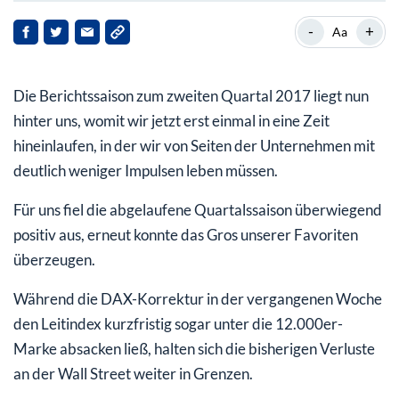
Die Kuh ist noch nicht vom Eis
-
+
Aa
Der Hund kehrt immer an die Seite des Herrchens
zurück
Die Berichtssaison zum zweiten Quartal 2017 liegt nun
hinter uns, womit wir jetzt erst einmal in eine Zeit
hineinlaufen, in der wir von Seiten der Unternehmen mit
deutlich weniger Impulsen leben müssen.
Für uns fiel die abgelaufene Quartalssaison überwiegend
positiv aus, erneut konnte das Gros unserer Favoriten
überzeugen.
Während die DAX-Korrektur in der vergangenen Woche
den Leitindex kurzfristig sogar unter die 12.000er-
Marke absacken ließ, halten sich die bisherigen Verluste
an der Wall Street weiter in Grenzen.