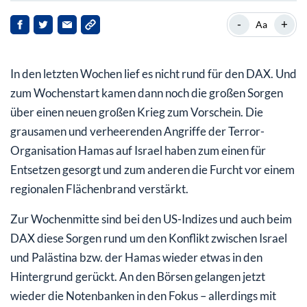
US-Notenbank Fed: Neue Impulse heute Abend?
-
+
Aa
DAX bleibt langfristig auf Kurs
In den letzten Wochen lief es nicht rund für den DAX. Und
zum Wochenstart kamen dann noch die großen Sorgen
über einen neuen großen Krieg zum Vorschein. Die
grausamen und verheerenden Angriffe der Terror-
Organisation Hamas auf Israel haben zum einen für
Entsetzen gesorgt und zum anderen die Furcht vor einem
regionalen Flächenbrand verstärkt.
Zur Wochenmitte sind bei den US-Indizes und auch beim
DAX diese Sorgen rund um den Konflikt zwischen Israel
und Palästina bzw. der Hamas wieder etwas in den
Hintergrund gerückt. An den Börsen gelangen jetzt
wieder die Notenbanken in den Fokus – allerdings mit