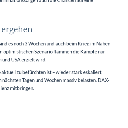
n Inflationssorgen auch die Chancen auf eine
tergehen
in sind es noch 3 Wochen und auch beim Krieg im Nahen
nem optimistischen Szenario flammen die Kämpfe nur
 und USA erzielt wird.
ktuell zu befürchten ist – wieder stark eskaliert,
den nächsten Tagen und Wochen massiv belasten. DAX-
ienz mitbringen.