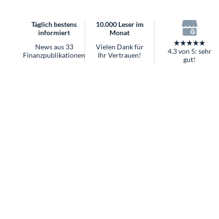
überhaupt?
Worauf Sie bei ETFs achten sollten
Täglich bestens
10.000 Leser im
informiert
Monat
★★★★★
News aus 33
Vielen Dank für
4.3 von 5: sehr
Finanzpublikationen
Ihr Vertrauen!
gut!