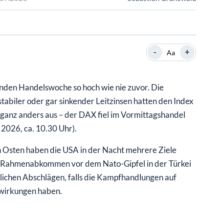
SHOP
SHOP
WEBINARE
WEBINARE
RATGEBER
RATGEBER
-
+
Aa
SHOP
WEBINARE
RATGEBER
nden Handelswoche so hoch wie nie zuvor. Die
tabiler oder gar sinkender Leitzinsen hatten den Index
r ganz anders aus – der DAX fiel im Vormittagshandel
 2026, ca. 10.30 Uhr).
 Osten haben die USA in der Nacht mehrere Ziele
e Rahmenabkommen vor dem Nato-Gipfel in der Türkei
utlichen Abschlägen, falls die Kampfhandlungen auf
swirkungen haben.