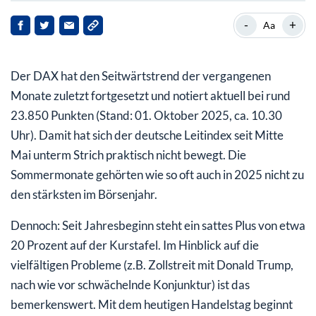
DAX mit Jahresendspurt?
-
+
Aa
DAX klettert in 2025 deutlich – trotz aller Probleme
Der DAX hat den Seitwärtstrend der vergangenen
Monate zuletzt fortgesetzt und notiert aktuell bei rund
23.850 Punkten (Stand: 01. Oktober 2025, ca. 10.30
Uhr). Damit hat sich der deutsche Leitindex seit Mitte
Mai unterm Strich praktisch nicht bewegt. Die
Sommermonate gehörten wie so oft auch in 2025 nicht zu
den stärksten im Börsenjahr.
Dennoch: Seit Jahresbeginn steht ein sattes Plus von etwa
20 Prozent auf der Kurstafel. Im Hinblick auf die
vielfältigen Probleme (z.B. Zollstreit mit Donald Trump,
nach wie vor schwächelnde Konjunktur) ist das
bemerkenswert. Mit dem heutigen Handelstag beginnt