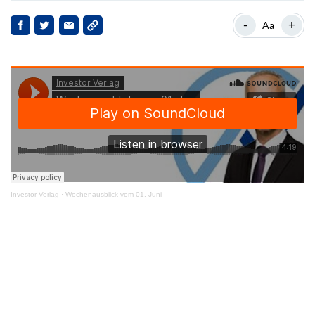
-
+
Aa
Investor Verlag
·
Wochenausblick vom 01. Juni