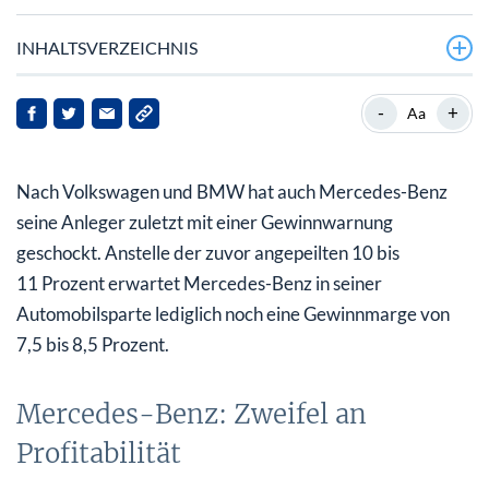
INHALTSVERZEICHNIS
Mercedes-Benz: Zweifel an Profitabilität
-
+
Aa
Konjunkturschwäche Chinas trifft Mercedes hart
Nach Volkswagen und BMW hat auch Mercedes-Benz
Zweite Gewinnwarnung innerhalb eines Quartals
seine Anleger zuletzt mit einer Gewinnwarnung
Analysten kappen Kursziele, bekräftigen aber
geschockt. Anstelle der zuvor angepeilten 10 bis
Kaufempfehlungen
11 Prozent erwartet Mercedes-Benz in seiner
Größerer Rückruf in China ab Ende November
Automobilsparte lediglich noch eine Gewinnmarge von
7,5 bis 8,5 Prozent.
Mercedes-Benz: Zweifel an
Profitabilität