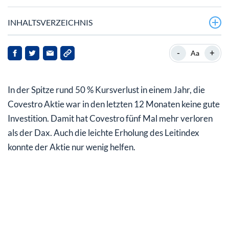
INHALTSVERZEICHNIS
Darum schwächelt der Kurs bisher
-
+
Aa
Zahlen für 2018 kommen am 25.02.2019
In der Spitze rund 50 % Kursverlust in einem Jahr, die
Leichte Dividendenerhöhung erwartet
Covestro Aktie war in den letzten 12 Monaten keine gute
Aktienrückkaufprogramm vorzeitig abgeschlossen
Investition. Damit hat Covestro fünf Mal mehr verloren
als der Dax. Auch die leichte Erholung des Leitindex
Aktuelle Meinung der Aktien-Analysten
konnte der Aktie nur wenig helfen.
Resümee