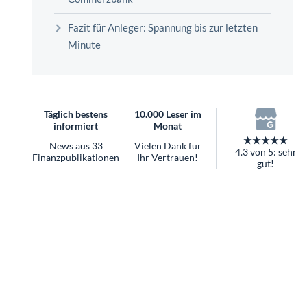
überhaupt?
Worauf Sie bei ETFs achten sollten
Fazit für Anleger: Spannung bis zur letzten
Minute
Täglich bestens
10.000 Leser im
informiert
Monat
★★★★★
News aus 33
Vielen Dank für
4.3 von 5: sehr
Finanzpublikationen
Ihr Vertrauen!
gut!