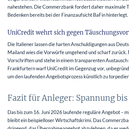
nahestehen. Die Commerzbank fordert daher maximale Tr
Bedenken bereits bei der Finanzaufsicht BaFin hinterlegt.
UniCredit wehrt sich gegen Täuschungsvo
Die Italiener lassen die harten Anschuldigungen aus Deutsch
Mailand wies die Vorwürfe umgehend und scharf zurück. 
Vorschriften und stehe in einem transparenten Austausch
Frankfurtern warf UniCredit im Gegenzug vor, unbegründ
um den laufenden Angebotsprozess künstlich zu torpedier
Fazit für Anleger: Spannung bis
Das bis zum 16. Juni 2026 laufende reguläre Angebot – mit
bleibt ein beispielloser Wirtschaftskrimi. Das Commerz
dringend, das Übernahmeangebot abzulehnen, da es wed