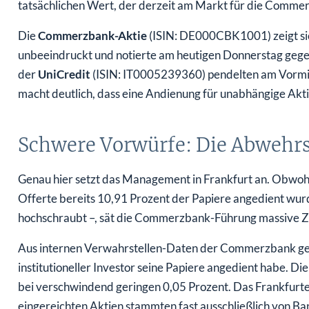
tatsächlichen Wert, der derzeit am Markt für die Comme
Die
Commerzbank-Aktie
(ISIN: DE000CBK1001) zeigt s
unbeeindruckt und notierte am heutigen Donnerstag gegen
der
UniCredit
(ISIN: IT0005239360) pendelten am Vormitt
macht deutlich, dass eine Andienung für unabhängige Aktio
Schwere Vorwürfe: Die Abwehr
Genau hier setzt das Management in Frankfurt an. Obwohl
Offerte bereits 10,91 Prozent der Papiere angedient wur
hochschraubt –, sät die Commerzbank-Führung massive Zw
Aus internen Verwahrstellen-Daten der Commerzbank gehe
institutioneller Investor seine Papiere angedient habe. 
bei verschwindend geringen 0,05 Prozent. Das Frankfurter 
eingereichten Aktien stammten fast ausschließlich von Ba