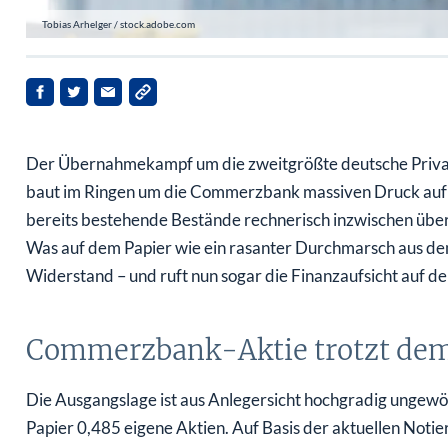
Tobias Arhelger / stock.adobe.com
Der Übernahmekampf um die zweitgrößte deutsche Privatb
baut im Ringen um die Commerzbank massiven Druck auf u
bereits bestehende Bestände rechnerisch inzwischen über 
Was auf dem Papier wie ein rasanter Durchmarsch aus dem 
Widerstand – und ruft nun sogar die Finanzaufsicht auf de
Commerzbank-Aktie trotzt dem
Die Ausgangslage ist aus Anlegersicht hochgradig ungewö
Papier 0,485 eigene Aktien. Auf Basis der aktuellen Noti