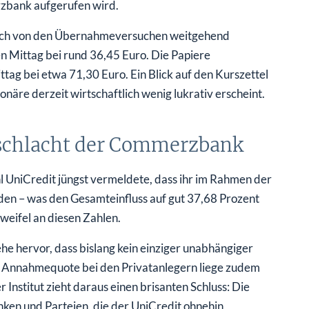
rzbank aufgerufen wird.
ich von den Übernahmeversuchen weitgehend
 Mittag bei rund 36,45 Euro. Die Papiere
ag bei etwa 71,30 Euro. Ein Blick auf den Kurszettel
näre derzeit wirtschaftlich wenig lukrativ erscheint.
schlacht der Commerzbank
 UniCredit jüngst vermeldete, dass ihr im Rahmen der
den – was den Gesamteinfluss auf gut 37,68 Prozent
eifel an diesen Zahlen.
 hervor, dass bislang kein einziger unabhängiger
Die Annahmequote bei den Privatanlegern liege zudem
Institut zieht daraus einen brisanten Schluss: Die
nken und Parteien, die der UniCredit ohnehin