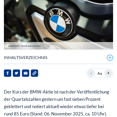
wachiwit / stock.adobe.com
INHALTSVERZEICHNIS
BMW steigert den Gewinn in Q3 sehr deutlich
-
+
Aa
BMW-Aktie: Bringt die Neue Klasse jetzt doch die
Wende?
Der Kurs der BMW-Aktie ist nach der Veröffentlichung
der Quartalszahlen gestern um fast sieben Prozent
geklettert und notiert aktuell wieder etwas tiefer bei
rund 85 Euro (Stand: 06. November 2025, ca. 10 Uhr).