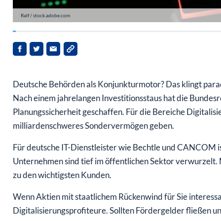
Ralf / stock.adobe.com
Deutsche Behörden als Konjunkturmotor? Das klingt paradox
Nach einem jahrelangen Investitionsstaus hat die Bundes
Planungssicherheit geschaffen. Für die Bereiche Digitalisie
milliardenschweres Sondervermögen geben.
Für deutsche IT-Dienstleister wie Bechtle und CANCOM is
Unternehmen sind tief im öffentlichen Sektor verwurzelt
zu den wichtigsten Kunden.
Wenn Aktien mit staatlichem Rückenwind für Sie interessant 
Digitalisierungsprofiteure. Sollten Fördergelder fließen 
könnten etablierte, deutsche Anbieter profitieren, weil s