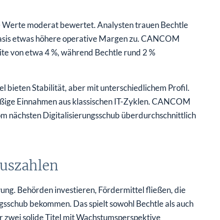
e Werte moderat bewertet. Analysten trauen Bechtle
basis etwas höhere operative Margen zu. CANCOM
ite von etwa 4 %, während Bechtle rund 2 %
l bieten Stabilität, aber mit unterschiedlichem Profil.
mäßige Einnahmen aus klassischen IT-Zyklen. CANCOM
m nächsten Digitalisierungsschub überdurchschnittlich
auszahlen
g. Behörden investieren, Fördermittel fließen, die
gsschub bekommen. Das spielt sowohl Bechtle als auch
r zwei solide Titel mit Wachstumsperspektive