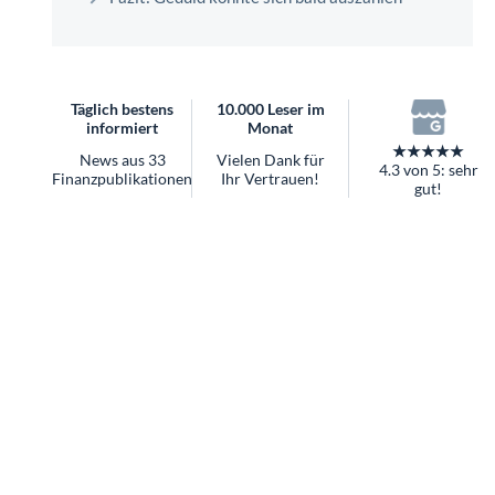
überhaupt?
Worauf Sie bei ETFs achten sollten
Täglich bestens
10.000 Leser im
informiert
Monat
★★★★★
News aus 33
Vielen Dank für
4.3 von 5: sehr
Finanzpublikationen
Ihr Vertrauen!
gut!