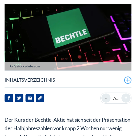
Ralf / stock.adobe.com
INHALTSVERZEICHNIS
Bechtle mit durchwachsenen Zahlen
-
+
Aa
Bechtle-Aktie mit Chancen – aber eher nicht kurzfristig
Der Kurs der Bechtle-Aktie hat sich seit der Präsentation
der Halbjahreszahlen vor knapp 2 Wochen nur wenig