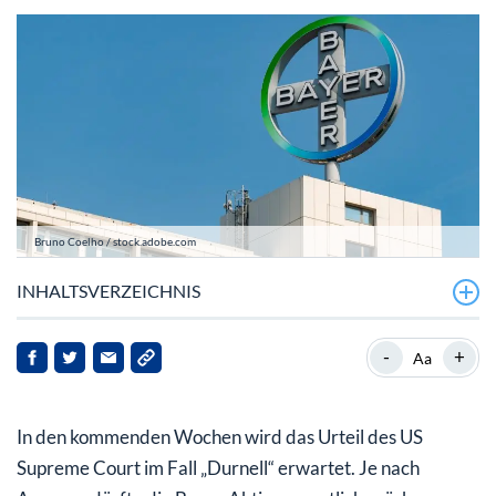
Bruno Coelho / stock.adobe.com
INHALTSVERZEICHNIS
Bayers Chancen: Welches Urteil wird erwartet?
-
+
Aa
Bewegung bei der Bayer Aktie ist sehr wahrscheinlich
In den kommenden Wochen wird das Urteil des US
Supreme Court im Fall „Durnell“ erwartet. Je nach