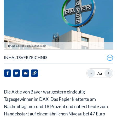
Bruno Coelho / stock.adobe.com
INHALTSVERZEICHNIS
Bayer mit dem erhofften Erfolg
-
+
Aa
Bayer Aktie: Größter Sprung seit 23 Jahren
Die Aktie von Bayer war gestern eindeutig
Tagesgewinner im DAX. Das Papier kletterte am
Nachmittag um rund 18 Prozent und notiert heute zum
Handelsstart auf einem ähnlichen Niveau bei 47 Euro