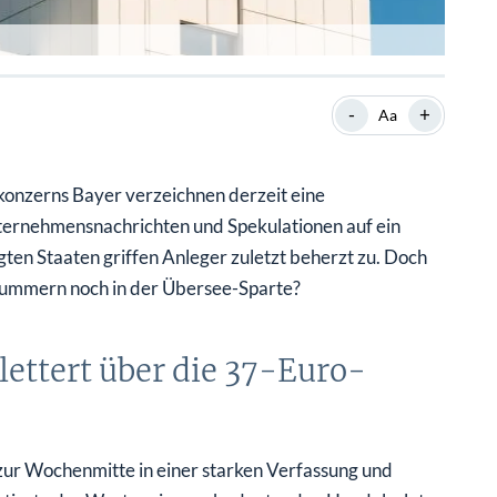
-
+
Aa
onzerns Bayer verzeichnen derzeit eine
ternehmensnachrichten und Spekulationen auf ein
gten Staaten griffen Anleger zuletzt beherzt zu. Doch
hlummern noch in der Übersee-Sparte?
ettert über die 37-Euro-
zur Wochenmitte in einer starken Verfassung und
otierte das Wertpapier am bedeutenden Handelsplatz