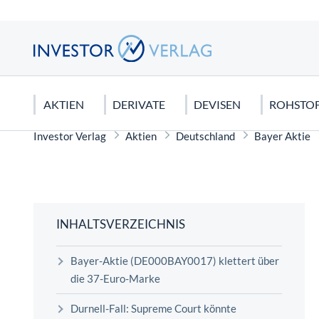
AKTIEN
DERIVATE
DEVISEN
ROHSTO
Investor Verlag
Aktien
Deutschland
Bayer Aktie
DEUTSCHLAND
CFDS & CFD-HANDEL
EURO
EDELMETALLE
AKTIEN KAUFEN
USA
FUTURE
US DOLL
ROHSTO
CHARTA
DAX 40
CFDs für Anfänger
Gold
Dividendenaktien
Dow Jone
Dax Futur
Seltene E
Candlesti
MDAX
Silber
Orderarten
NASDAQ 
Rohöl
Elliot Wa
INHALTSVERZEICHNIS
SDAX
Platin
Kapitalschutzwissen
S&P 500
Erdgas
Technisch
Bayer-Aktie (DE000BAY0017) klettert über
Mercedes Benz Aktie
Kupfer
Wirtschaftstheorien
Tesla Mot
Agrar Roh
die 37-Euro-Marke
FONDS
Biontech Aktie
Palladium
Apple Akt
Graphit
Durnell-Fall: Supreme Court könnte
Sinnvolles Fondssparen: Geht das
Glyphosat-Risiken eindämmen