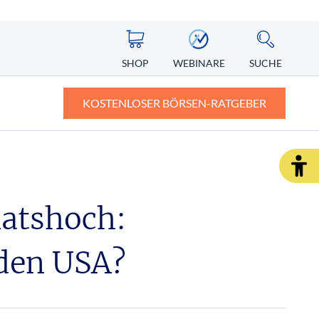
SHOP
WEBINARE
SUCHE
KOSTENLOSER BÖRSEN-RATGEBER
ASIEN
ZERTIFIKATE
ALTERNATIVE ENERGIEN
ngst vor
Nikkei
Knock-out-Zertifikate: Definition und
Erklärung
atshoch:
Nintendo Aktie
r Depot
Faktorzertifikate – der neue Standard?
 den USA?
SHOP
WEBINARE
RATGEBER
.06.2026
Redaktion Investor Verlag
SHOP
WEBINARE
RATGEBER