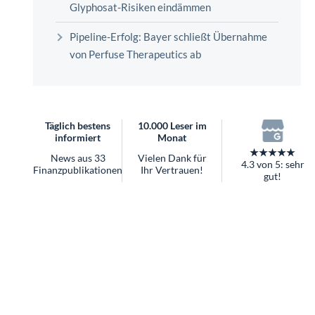
überhaupt?
Worauf Sie bei ETFs achten sollten
Pipeline-Erfolg: Bayer schließt Übernahme
von Perfuse Therapeutics ab
Täglich bestens
10.000 Leser im
informiert
Monat
★★★★★
News aus 33
Vielen Dank für
4.3 von 5: sehr
Finanzpublikationen
Ihr Vertrauen!
gut!