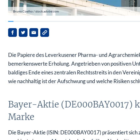
Bruno Coelho / stock.adobe.com
Die Papiere des Leverkusener Pharma- und Agrarchemiek
bemerkenswerte Erholung. Angetrieben von positiven Un
baldiges Ende eines zentralen Rechtsstreits in den Vereini
wie nachhaltig ist der Aufschwung und welche Risiken sc
Bayer-Aktie (DE000BAY0017) kl
Marke
Die Bayer-Aktie (ISIN: DE000BAY0017) präsentiert sich 
markiert ein neues Monatshoch. Am frühen Nachmittag n