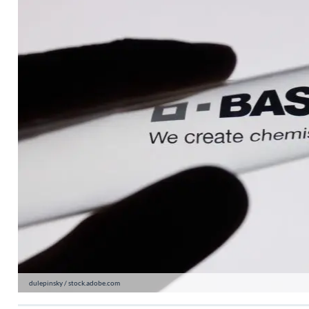
dulepinsky / stock.adobe.com