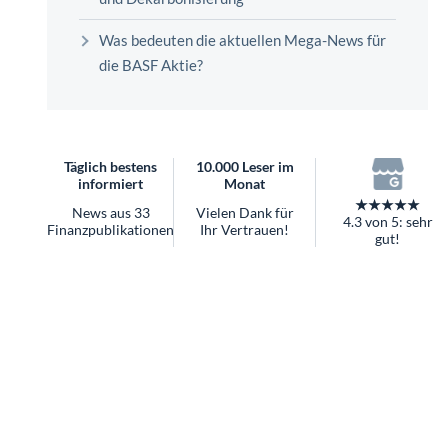
überhaupt?
Worauf Sie bei ETFs achten sollten
Was bedeuten die aktuellen Mega-News für
die BASF Aktie?
Täglich bestens
10.000 Leser im
informiert
Monat
★★★★★
News aus 33
Vielen Dank für
4.3 von 5: sehr
Finanzpublikationen
Ihr Vertrauen!
gut!