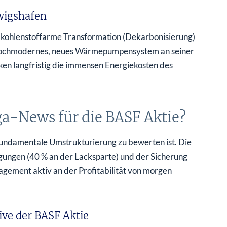
wigshafen
e kohlenstoffarme Transformation (Dekarbonisierung)
n hochmodernes, neues Wärmepumpensystem an seiner
en langfristig die immensen Energiekosten des
ga-News für die BASF Aktie?
e fundamentale Umstrukturierung zu bewerten ist. Die
igungen (40 % an der Lacksparte) und der Sicherung
agement aktiv an der Profitabilität von morgen
ive der BASF Aktie