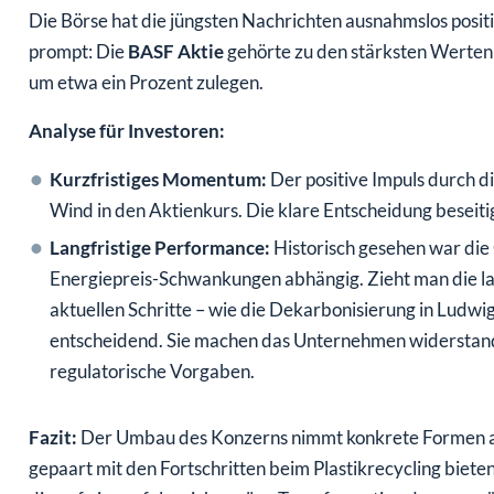
Die Börse hat die jüngsten Nachrichten ausnahmslos posi
prompt: Die
BASF Aktie
gehörte zu den stärksten Werten
um etwa ein Prozent zulegen.
Analyse für Investoren:
Kurzfristiges Momentum:
Der positive Impuls durch d
Wind in den Aktienkurs. Die klare Entscheidung beseit
Langfristige Performance:
Historisch gesehen war die
Energiepreis-Schwankungen abhängig. Zieht man die lang
aktuellen Schritte – wie die Dekarbonisierung in Ludwig
entscheidend. Sie machen das Unternehmen widerstand
regulatorische Vorgaben.
Fazit:
Der Umbau des Konzerns nimmt konkrete Formen an
gepaart mit den Fortschritten beim Plastikrecycling bieten e