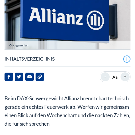
© KI-generiert
INHALTSVERZEICHNIS
Warum läuft es so rund?
-
+
Aa
Bewertung und charttechnischer Blick
Beim DAX-Schwergewicht Allianz brennt charttechnisch
Fazit
gerade ein echtes Feuerwerk ab. Werfen wir gemeinsam
einen Blick auf den Wochenchart und die nackten Zahlen,
die für sich sprechen.