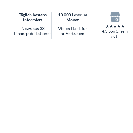
überhaupt?
Worauf Sie bei ETFs achten sollten
Täglich bestens
10.000 Leser im
informiert
Monat
★★★★★
News aus 33
Vielen Dank für
4.3 von 5: sehr
Finanzpublikationen
Ihr Vertrauen!
gut!