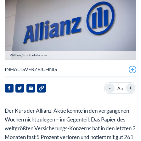
William / stock.adobe.com
INHALTSVERZEICHNIS
Allianz: Impulse nach dem 1. Halbjahr?
-
+
Aa
Allianz-Aktie: Hier stimmt die Dividende – und noch
mehr
Der Kurs der Allianz-Aktie konnte in den vergangenen
Wochen nicht zulegen – im Gegenteil: Das Papier des
weltgrößten Versicherungs-Konzerns hat in den letzten 3
Monaten fast 5 Prozent verloren und notiert mit gut 261