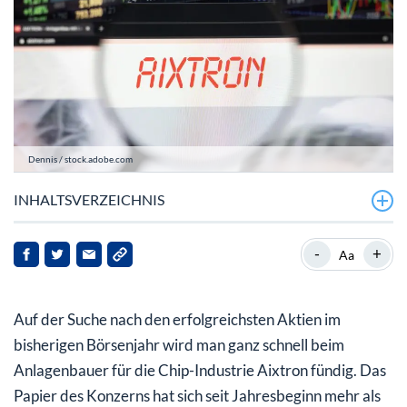
Dennis / stock.adobe.com
INHALTSVERZEICHNIS
Das sieht gut aus bei Aixtron
-
+
Aa
Aixtron Aktie: Wie ist es in Q2 gelaufen?
Auf der Suche nach den erfolgreichsten Aktien im
bisherigen Börsenjahr wird man ganz schnell beim
Anlagenbauer für die Chip-Industrie Aixtron fündig. Das
Papier des Konzerns hat sich seit Jahresbeginn mehr als