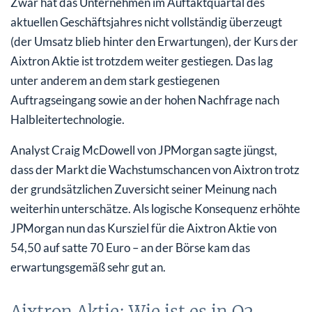
Zwar hat das Unternehmen im Auftaktquartal des
aktuellen Geschäftsjahres nicht vollständig überzeugt
(der Umsatz blieb hinter den Erwartungen), der Kurs der
Aixtron Aktie ist trotzdem weiter gestiegen. Das lag
unter anderem an dem stark gestiegenen
Auftragseingang sowie an der hohen Nachfrage nach
Halbleitertechnologie.
Analyst Craig McDowell von JPMorgan sagte jüngst,
dass der Markt die Wachstumschancen von Aixtron trotz
der grundsätzlichen Zuversicht seiner Meinung nach
weiterhin unterschätze. Als logische Konsequenz erhöhte
JPMorgan nun das Kursziel für die Aixtron Aktie von
54,50 auf satte 70 Euro – an der Börse kam das
erwartungsgemäß sehr gut an.
Aixtron Aktie: Wie ist es in Q2