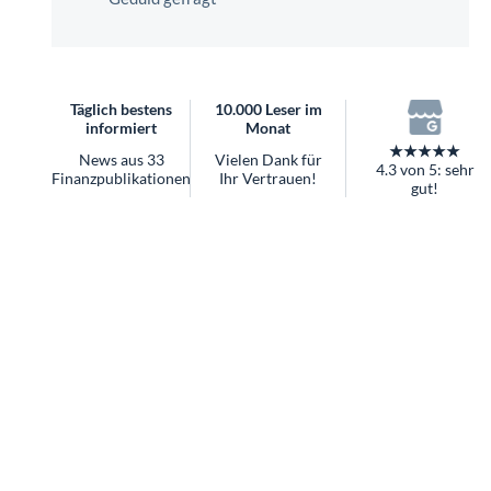
überhaupt?
Worauf Sie bei ETFs achten sollten
Täglich bestens
10.000 Leser im
informiert
Monat
★★★★★
News aus 33
Vielen Dank für
4.3 von 5: sehr
Finanzpublikationen
Ihr Vertrauen!
gut!