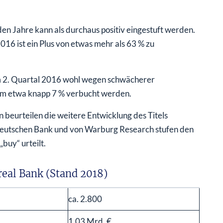
en Jahre kann als durchaus positiv eingestuft werden.
ist ein Plus von etwas mehr als 63 % zu
m 2. Quartal 2016 wohl wegen schwächerer
um etwa knapp 7 % verbucht werden.
eurteilen die weitere Entwicklung des Titels
eutschen Bank und von Warburg Research stufen den
buy“ urteilt.
eal Bank (Stand 2018)
ca. 2.800
1,03 Mrd. €