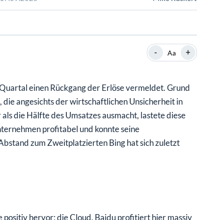
SHOP
SHOP
WEBINARE
WEBINARE
RATGEBER
RATGEBER
-
+
Aa
SHOP
WEBINARE
RATGEBER
 Quartal einen Rückgang der Erlöse vermeldet. Grund
ie angesichts der wirtschaftlichen Unsicherheit in
als die Hälfte des Umsatzes ausmacht, lastete diese
ternehmen profitabel und konnte seine
bstand zum Zweitplatzierten Bing hat sich zuletzt
ositiv hervor: die Cloud. Baidu profitiert hier massiv