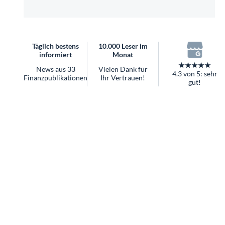
überhaupt?
Worauf Sie bei ETFs achten sollten
Täglich bestens
10.000 Leser im
informiert
Monat
★★★★★
News aus 33
Vielen Dank für
4.3 von 5: sehr
Finanzpublikationen
Ihr Vertrauen!
gut!