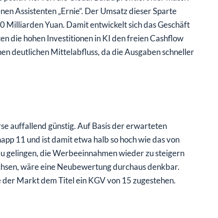
en Assistenten „Ernie“. Der Umsatz dieser Sparte
10 Milliarden Yuan. Damit entwickelt sich das Geschäft
n die hohen Investitionen in KI den freien Cashflow
nen deutlichen Mittelabfluss, da die Ausgaben schneller
se auffallend günstig. Auf Basis der erwarteten
app 11 und ist damit etwa halb so hoch wie das von
du gelingen, die Werbeeinnahmen wieder zu steigern
wachsen, wäre eine Neubewertung durchaus denkbar.
te der Markt dem Titel ein KGV von 15 zugestehen.