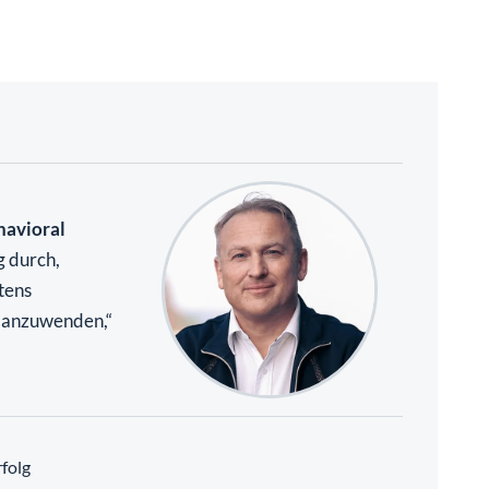
havioral
g durch,
tens
e anzuwenden,“
folg