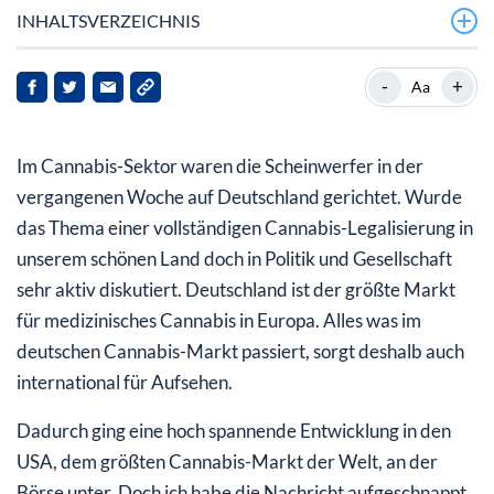
INHALTSVERZEICHNIS
Positive Cannabis-Nachrichten in Deutschland und den
-
+
Aa
USA
USA: Legalisierungs-Offensive im Rahmen der
Im Cannabis-Sektor waren die Scheinwerfer in der
Kongresswahlen in 2022
vergangenen Woche auf Deutschland gerichtet. Wurde
Legalisierungs-Initiative in wichtigem US-Bundesstaat
das Thema einer vollständigen Cannabis-Legalisierung in
Ohio
unserem schönen Land doch in Politik und Gesellschaft
sehr aktiv diskutiert. Deutschland ist der größte Markt
für medizinisches Cannabis in Europa. Alles was im
deutschen Cannabis-Markt passiert, sorgt deshalb auch
international für Aufsehen.
Dadurch ging eine hoch spannende Entwicklung in den
USA, dem größten Cannabis-Markt der Welt, an der
Börse unter. Doch ich habe die Nachricht aufgeschnappt