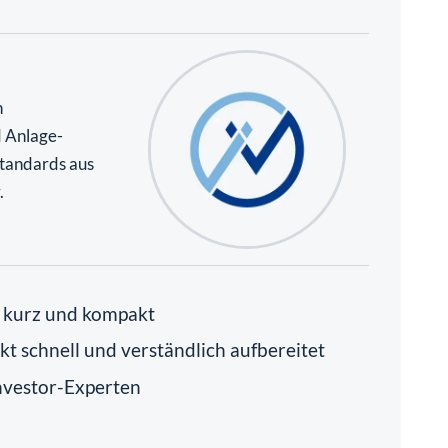
n
d Anlage-
standards aus
.
- kurz und kompakt
t schnell und verständlich aufbereitet
nvestor-Experten