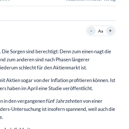
SHOP
SHOP
WEBINARE
WEBINARE
RATGEBER
RATGEBER
-
+
Aa
SHOP
WEBINARE
RATGEBER
 Die Sorgen sind berechtigt: Denn zum einen nagt die
nd zum anderen sind nach Phasen längerer
ederum schlecht für den Aktienmarkt ist.
it Aktien sogar von der Inflation profitieren können. Ist
rs haben im April eine Studie veröffentlicht.
n in den vergangenen fünf Jahrzehnten von einer
oders-Untersuchung ist insofern spannend, weil auch die
e.