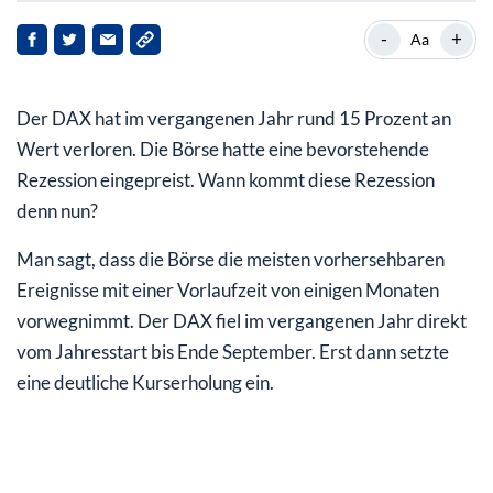
Börsen preisten Rezession ein – wann kommt diese?
-
+
Aa
Warum sich die Börsen noch weiter erholen dürften
Der DAX hat im vergangenen Jahr rund 15 Prozent an
Trotz guter Aussichten: Es gibt bessere Börsen für Sie
als den DAX
Wert verloren. Die Börse hatte eine bevorstehende
Rezession eingepreist. Wann kommt diese Rezession
denn nun?
Man sagt, dass die Börse die meisten vorhersehbaren
Ereignisse mit einer Vorlaufzeit von einigen Monaten
vorwegnimmt. Der DAX fiel im vergangenen Jahr direkt
vom Jahresstart bis Ende September. Erst dann setzte
eine deutliche Kurserholung ein.