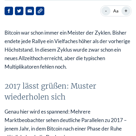
2017 lässt grüßen: Muster wiederholen sich
-
+
Aa
Was das für den Preis bedeutet
Bitcoin war schon immer ein Meister der Zyklen. Bisher
Mein Fazit: Muster sind kein Versprechen, aber
spannend
endete jede Rallye ein Vielfaches höher als der vorherige
Höchststand. In diesem Zyklus wurde zwar schon ein
neues Allzeithoch erreicht, aber die typischen
Multiplikatoren fehlen noch.
2017 lässt grüßen: Muster
wiederholen sich
Genau hier wird es spannend: Mehrere
Marktbeobachter sehen deutliche Parallelen zu 2017 –
jenem Jahr, in dem Bitcoin nach einer Phase der Ruhe