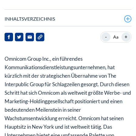
INHALTSVERZEICHNIS
Was bedeutet die Übernahme für Omnicom?
-
+
Aa
Wie hat der Markt auf die jüngsten Entwicklungen bei
Omnicom reagiert?
Omnicom Group Inc., ein führendes
Welche Finanzstrategien verfolgt Omnicom?
Kommunikationsdienstleistungsunternehmen, hat
kürzlich mit der strategischen Übernahme von The
Was sollten Anleger für die Zukunft beachten?
Interpublic Group für Schlagzeilen gesorgt. Durch diesen
Schritt hat sich Omnicom als weltweit größte Werbe- und
Marketing-Holdinggesellschaft positioniert und einen
bedeutenden Meilenstein in seiner
Wachstumsentwicklung erreicht. Omnicom hat seinen
Hauptsitz in New York und ist weltweit tätig. Das
Unternehmen bietet eine umfassende Palette von