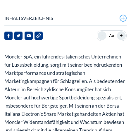
INHALTSVERZEICHNIS
Wie hat sich die Moncler-Aktie in letzter Zeit
-
+
Aa
entwickelt?
Welchen Einfluss hatten die jüngsten Kampagnen auf
Moncler SpA, ein führendes italienisches Unternehmen
das Markenimage von Moncler?
für Luxusbekleidung, sorgt mit seiner beeindruckenden
Wie schneidet Moncler im Vergleich zu anderen
Marktperformance und strategischen
Unternehmen der Branche finanziell ab?
Marketingkampagnen für Schlagzeilen. Als bedeutender
Akteur im Bereich zyklische Konsumgüter hat sich
Wie sieht die Zukunft für Moncler aus?
Moncler auf hochwertige Sportbekleidung spezialisiert,
insbesondere für Bergsteiger. Mit seinen an der Borsa
Italiana Electronic Share Market gehandelten Aktien hat
Moncler Widerstandsfähigkeit und Wachstum bewiesen
und spiegelt damit die allgemeinen Trends auf dem