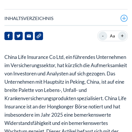
INHALTSVERZEICHNIS
Was treibt den jüngsten Kursanstieg von China Life
-
+
Aa
Insurance an?
Wie schneidet China Life Insurance im Vergleich zu
China Life Insurance Co Ltd, ein führendes Unternehmen
seinen Mitbewerbern ab?
im Versicherungssektor, hat kürzlich die Aufmerksamkeit
Welche Marktdynamiken unterstützen China Life
von Investoren und Analysten auf sich gezogen. Das
Insurance?
Unternehmen mit Hauptsitz in Peking, China, ist auf eine
breite Palette von Lebens-, Unfall- und
Ist die Aktie von China Life Insurance überbewertet
Krankenversicherungsprodukten spezialisiert. China Life
oder unterbewertet?
Insurance ist an der Hongkonger Börse notiert und hat
Ausblick: Was sollten Stakeholder beachten?
insbesondere im Jahr 2025 eine bemerkenswerte
Widerstandsfähigkeit und ein bemerkenswertes
Wachstum gezeigt. Dieser Artikel befasst sich mit der