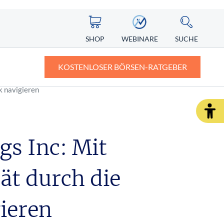
SHOP
WEBINARE
SUCHE
KOSTENLOSER BÖRSEN-RATGEBER
k navigieren
ASIEN
ZERTIFIKATE
ALTERNATIVE ENERGIEN
ngst vor
Nikkei
Knock-out-Zertifikate: Definition und
Erklärung
gs Inc: Mit
Nintendo Aktie
r Depot
Faktorzertifikate – der neue Standard?
tät durch die
SHOP
WEBINARE
RATGEBER
ieren
SHOP
WEBINARE
RATGEBER