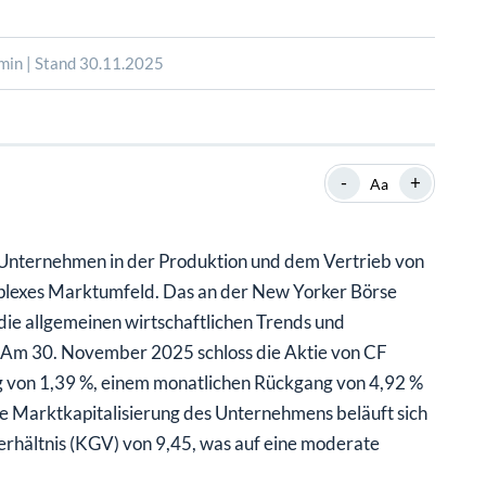
SHOP
SHOP
WEBINARE
WEBINARE
RATGEBER
RATGEBER
min | Stand 30.11.2025
SHOP
WEBINARE
RATGEBER
-
+
Aa
s Unternehmen in der Produktion und dem Vertrieb von
mplexes Marktumfeld. Das an der New Yorker Börse
ie allgemeinen wirtschaftlichen Trends und
 Am 30. November 2025 schloss die Aktie von CF
g von 1,39 %, einem monatlichen Rückgang von 4,92 %
ie Marktkapitalisierung des Unternehmens beläuft sich
erhältnis (KGV) von 9,45, was auf eine moderate