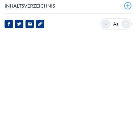
INHALTSVERZEICHNIS
Aktuelle Preisvolatilität von XRP
-
+
Aa
Hintergrund zu XRP
Strategische Entwicklungen und Marktstimmung
Auswirkungen auf Stakeholder
Ausblick