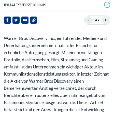
INHALTSVERZEICHNIS
Was treibt den jüngsten Kursanstieg von Warner Bros
-
+
Aa
Discovery an?
Wie wirkt sich die potenzielle Übernahme auf die
Warner Bros Discovery Inc., ein führendes Medien- und
Finanzkennzahlen von Warner Bros Discovery aus?
Unterhaltungsunternehmen, hat in der Branche für
Welche strategischen Schritte könnte Warner Bros
erhebliche Aufregung gesorgt. Mit einem vielfältigen
Discovery nach der Fusion unternehmen?
Portfolio, das Fernsehen, Film, Streaming und Gaming
umfasst, ist das Unternehmen ein wichtiger Akteur im
Was sollten Stakeholder und Investoren für die Zukunft
Kommunikationsdienstleistungssektor. In letzter Zeit hat
berücksichtigen?
die Aktie von Warner Bros Discovery einen
bemerkenswerten Anstieg verzeichnet, der durch
Berichte über ein potenzielles Übernahmeangebot von
Paramount Skydance ausgelöst wurde. Dieser Artikel
befasst sich mit den Auswirkungen dieser Entwicklung