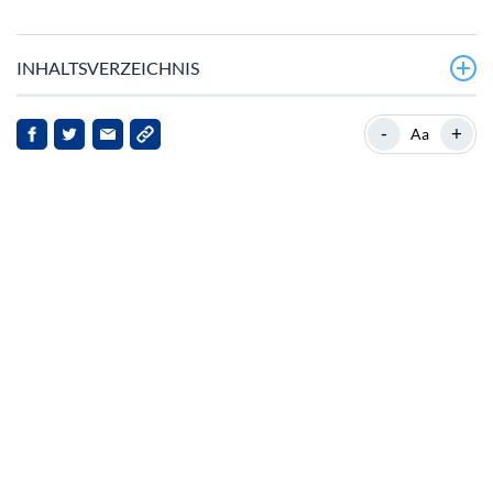
INHALTSVERZEICHNIS
Marktvolatilität und regulatorische Entwicklungen
-
+
Aa
USDCs Wachstum und Marktposition
Visas Integration von USDC
Auswirkungen auf Stakeholder
Ausblick