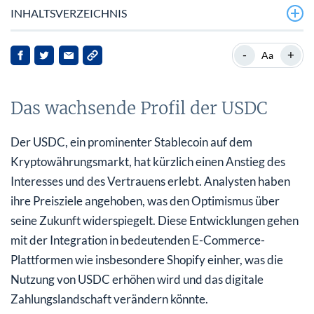
INHALTSVERZEICHNIS
Das wachsende Profil der USDC
-
+
Aa
Hintergrundinformationen zu USDC
Das wachsende Profil der USDC
Analysten stärken das Vertrauen
Strategische Integration von Shopify
Der USDC, ein prominenter Stablecoin auf dem
Kryptowährungsmarkt, hat kürzlich einen Anstieg des
Schlussfolgerung
Interesses und des Vertrauens erlebt. Analysten haben
ihre Preisziele angehoben, was den Optimismus über
seine Zukunft widerspiegelt. Diese Entwicklungen gehen
mit der Integration in bedeutenden E-Commerce-
Plattformen wie insbesondere Shopify einher, was die
Nutzung von USDC erhöhen wird und das digitale
Zahlungslandschaft verändern könnte.