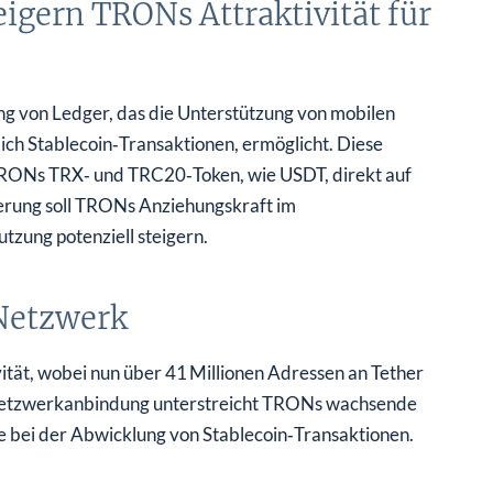
igern TRONs Attraktivität für
g von Ledger, das die Unterstützung von mobilen
ch Stablecoin‑Transaktionen, ermöglicht. Diese
RONs TRX‑ und TRC20‑Token, wie USDT, direkt auf
erung soll TRONs Anziehungskraft im
zung potenziell steigern.
‑Netzwerk
tät, wobei nun über 41 Millionen Adressen an Tether
r Netzwerkanbindung unterstreicht TRONs wachsende
e bei der Abwicklung von Stablecoin‑Transaktionen.