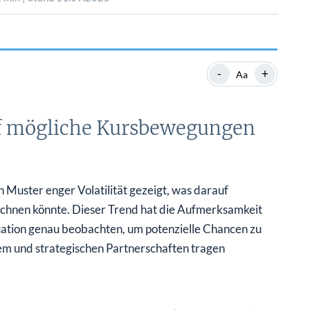
SHOP
SHOP
WEBINARE
WEBINARE
RATGEBER
RATGEBER
-
+
Aa
SHOP
WEBINARE
RATGEBER
auf mögliche Kursbewegungen
Muster enger Volatilität gezeigt, was darauf
eichnen könnte. Dieser Trend hat die Aufmerksamkeit
tuation genau beobachten, um potenzielle Chancen zu
m und strategischen Partnerschaften tragen