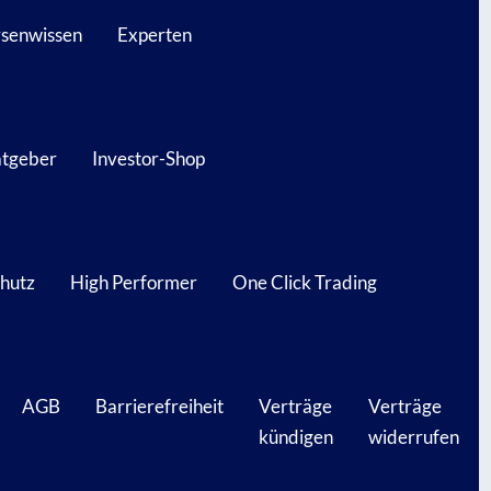
senwissen
Experten
atgeber
Investor-Shop
hutz
High Performer
One Click Trading
AGB
Barrierefreiheit
Verträge
Verträge
kündigen
widerrufen