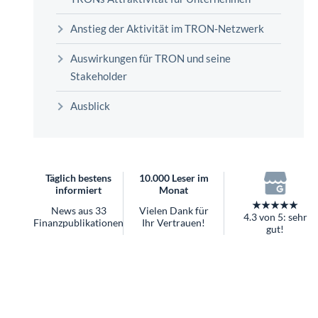
überhaupt?
Worauf Sie bei ETFs achten sollten
Anstieg der Aktivität im TRON‑Netzwerk
Auswirkungen für TRON und seine
Stakeholder
Ausblick
Täglich bestens
10.000 Leser im
informiert
Monat
★★★★★
News aus 33
Vielen Dank für
4.3 von 5: sehr
Finanzpublikationen
Ihr Vertrauen!
gut!