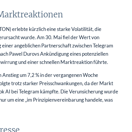
Marktreaktionen
 erlebte kürzlich eine starke Volatilität, die
rursacht wurde. Am 30. Mai fiel der Wert von
 einer angeblichen Partnerschaft zwischen Telegram
ach Pawel Durovs Ankündigung eines potenziellen
rwirrung und einer schnellen Marktreaktion führte.
em Anstieg um 7,2 % in der vergangenen Woche
folgte trotz starker Preisschwankungen, da der Markt
Grok AI bei Telegram kämpfte. Die Verunsicherung wurde
h nur um eine „im Prinzipienvereinbarung handele, was
resse