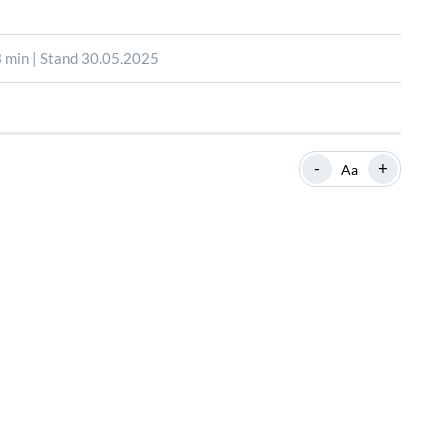
SHOP
SHOP
WEBINARE
WEBINARE
RATGEBER
RATGEBER
 min | Stand 30.05.2025
SHOP
WEBINARE
RATGEBER
-
+
Aa