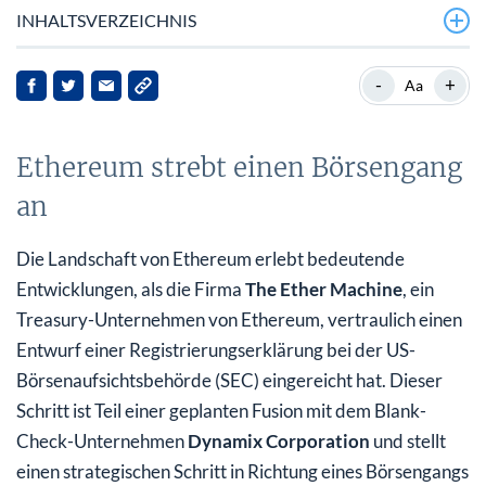
INHALTSVERZEICHNIS
Ethereum strebt einen Börsengang an
-
+
Aa
Marktdynamik und bullisches Sentiment
Ethereum strebt einen Börsengang
AI-Initiative der Ethereum Foundation
an
Roadmap für Skalierung und Interoperabilität
Marktreaktionen und Ausblick
Die Landschaft von Ethereum erlebt bedeutende
Entwicklungen, als die Firma
The Ether Machine
, ein
Implikationen für Stakeholder
Treasury-Unternehmen von Ethereum, vertraulich einen
Fazit
Entwurf einer Registrierungserklärung bei der US-
Börsenaufsichtsbehörde (SEC) eingereicht hat. Dieser
Schritt ist Teil einer geplanten Fusion mit dem Blank-
Check-Unternehmen
Dynamix Corporation
und stellt
einen strategischen Schritt in Richtung eines Börsengangs