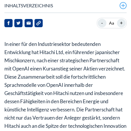
INHALTSVERZEICHNIS
Was beinhaltet die Partnerschaft?
-
+
Aa
Wie hat der Markt reagiert?
In einer für den Industriesektor bedeutenden
Was sind die finanziellen Auswirkungen?
Entwicklung hat Hitachi Ltd, ein führender japanischer
Was bedeutet das für Investoren?
Mischkonzern, nach einer strategischen Partnerschaft
mit OpenAI einen Kursanstieg seiner Aktien verzeichnet.
Diese Zusammenarbeit soll die fortschrittlichen
Sprachmodelle von OpenAI innerhalb der
Geschäftstätigkeit von Hitachi nutzen und insbesondere
dessen Fähigkeiten in den Bereichen Energie und
künstliche Intelligenz verbessern. Die Partnerschaft hat
nicht nur das Vertrauen der Anleger gestärkt, sondern
Hitachi auch an die Spitze der technologischen Innovation