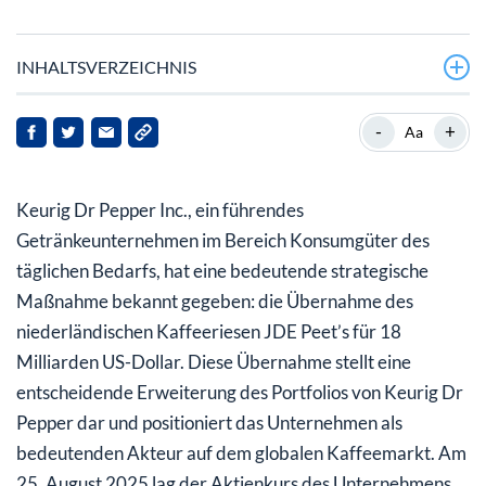
INHALTSVERZEICHNIS
Was bedeutet die Übernahme für Keurig Dr Pepper?
-
+
Aa
Wie wird sich die Übernahme auf die Finanzlage von
Keurig Dr Pepper auswirken?
Keurig Dr Pepper Inc., ein führendes
Was sind die strategischen Vorteile der Übernahme?
Getränkeunternehmen im Bereich Konsumgüter des
täglichen Bedarfs, hat eine bedeutende strategische
Was sollten Anleger künftig beachten?
Maßnahme bekannt gegeben: die Übernahme des
niederländischen Kaffeeriesen JDE Peet’s für 18
Milliarden US-Dollar. Diese Übernahme stellt eine
entscheidende Erweiterung des Portfolios von Keurig Dr
Pepper dar und positioniert das Unternehmen als
bedeutenden Akteur auf dem globalen Kaffeemarkt. Am
25. August 2025 lag der Aktienkurs des Unternehmens