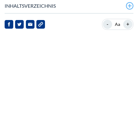
INHALTSVERZEICHNIS
Solanas aktuelle Marktposition
-
+
Aa
Debatten über Ökosysteme und Markt‑Sentiment
Institutionelles Interesse und ETF‑Performance
Markt‑Implikationen und Zukunftsausblick
Ausblick