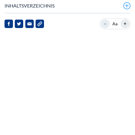
INHALTSVERZEICHNIS
Aktuelle Entwicklungen von Solana
-
+
Aa
Hintergrund zu Solana
Wichtige Nachrichtenpunkte
Auswirkungen für Solana und Stakeholder
Ausblick